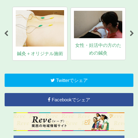
女性・妊活中の方のた
マ
めの鍼灸
鍼灸＋オリジナル施術
Twitterでシェア
Facebookでシェア