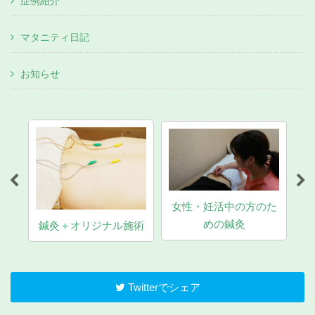
症例紹介
マタニティ日記
お知らせ
女性・妊活中の方のた
マ
めの鍼灸
鍼灸＋オリジナル施術
Twitterでシェア