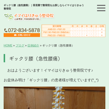
ギックリ腰（急性腰痛）｜香里園で整骨院をお探しならイマイはりきゅう
整骨院
HOME
»
ブログ
»
症例紹介
»
ギックリ腰（急性腰痛）
ギックリ腰（急性腰痛）
おはようございます！イマイはりきゅう整骨院です♪
お盆休み明け「ギックリ腰」の患者様が増えています(*_*)