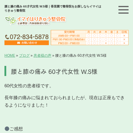
腰と膝の痛み 60才代女性 W.S様｜香里園で整骨院をお探しならイマイは
りきゅう整骨院
HOME
»
ブログ
»
患者様の声
»
腰と膝の痛み 60才代女性 W.S様
腰と膝の痛み 60才代女性 W.S様
60代女性の患者様です。
長年膝の痛みに悩まれておられましたが、現在は正座もでき
るようになりました！
ご感想