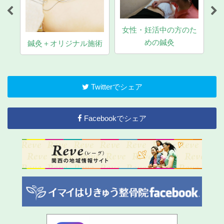
女性・妊活中の方のた
マ
めの鍼灸
鍼灸＋オリジナル施術
Twitterでシェア
Facebookでシェア