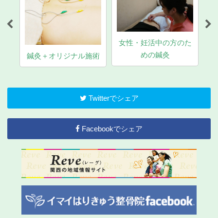
女性・妊活中の方のた
マ
めの鍼灸
鍼灸＋オリジナル施術
Twitterでシェア
Facebookでシェア