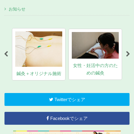
お知らせ
女性・妊活中の方のた
マ
めの鍼灸
鍼灸＋オリジナル施術
Twitterでシェア
Facebookでシェア