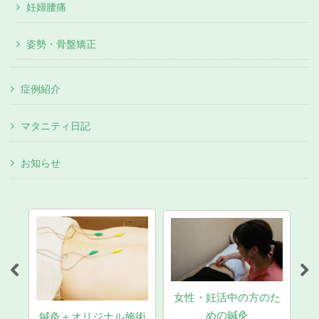
妊婦腰痛
姿勢・骨盤矯正
症例紹介
マタニティ日記
お知らせ
女性・妊活中の方のた
マ
めの鍼灸
鍼灸＋オリジナル施術