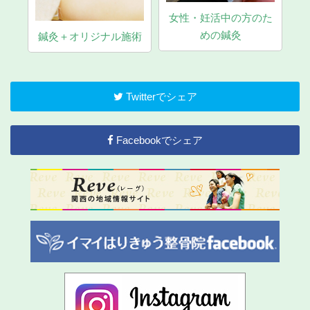
女性・妊活中の方のた
マ
めの鍼灸
鍼灸＋オリジナル施術
Twitterでシェア
Facebookでシェア