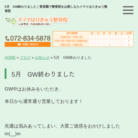
5月 GW終わりました｜香里園で整骨院をお探しならイマイはりきゅう整
骨院
HOME
»
ブログ
»
お知らせ
»
5月 GW終わりました
5月 GW終わりました
GW中はお休みをいただき、
本日から通常通り営業しております！
先週は混みあってしまい、大変ご迷惑をおかけしました
m(__)m