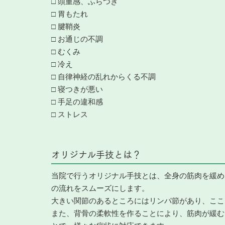
□ 頭重感、ふらつき
□ 胃もたれ
□ 腱鞘炎
□ お通じの不調
□ むくみ
□ 冷え
□ 自律神経の乱れからくる不調
□ 寝つきが悪い
□ 手足の違和感
□ ストレス
オリジナル手技とは？
当院で行うオリジナル手技とは、全身の筋肉を緩め
の流れをスムーズにします。
大きい関節のあるところにはリンパ節があり、ここ
また、背骨の柔軟性を作ることにより、筋肉が緩む