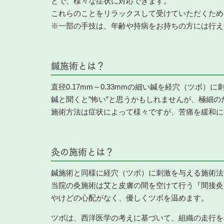
とで、様々な症状に対応できます。
これらのことをリラックスして受けていただくため
※一部の手技は、年齢や持病をお持ちの方には行え
鍼施術とは？
直径0.17mm～0.33mmの細い鍼を経穴（ツボ）
鍼と聞くと”怖い”と思うかもしれませんが、極細
施術方法は症状によって様々ですが、苦痛を緩和に
灸の施術とは？
鍼施術と同様に経穴（ツボ）に刺激を与える施術法
当院の灸施術は艾と皮膚の間を空けて行う『間接灸
やけどの心配がなく、優しくツボを温めます。
ツボは、西洋医学の考えに基づいて、組織の走行を