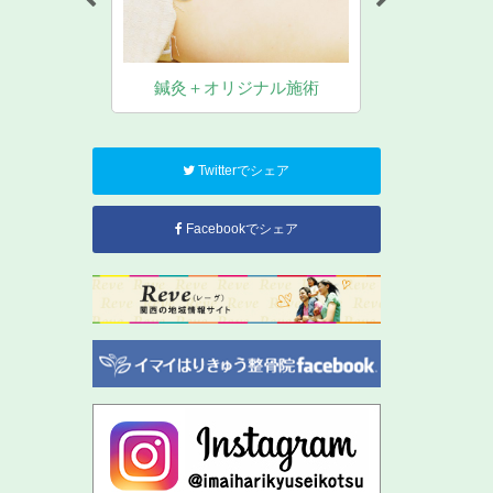
女性・妊活中
盤矯正
鍼灸＋オリジナル施術
Twitterでシェア
Facebookでシェア