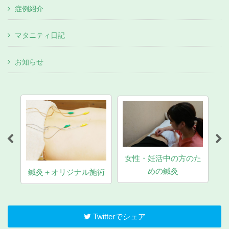
症例紹介
マタニティ日記
お知らせ
女性・妊活中の方のた
マ
めの鍼灸
鍼灸＋オリジナル施術
Twitterでシェア