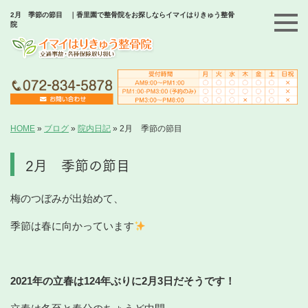
2月 季節の節目 ｜香里園で整骨院をお探しならイマイはりきゅう整骨
院
HOME
»
ブログ
»
院内日記
»
2月 季節の節目
2月 季節の節目
梅のつぼみが出始めて、
季節は春に向かっています
2021年の立春は124年ぶりに2月3日だそうです！