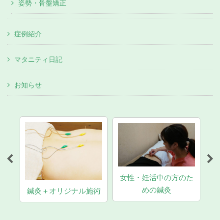
姿勢・骨盤矯正
症例紹介
マタニティ日記
お知らせ
女性・妊活中の方のた
マタニティ養生灸・つ
めの鍼灸
ナル施術
わり