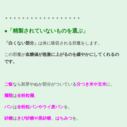
＊＊＊＊＊＊＊＊＊＊＊＊＊＊＊＊＊＊
●「精製されていないものを選ぶ」
「白くない部分」
は体に吸収される邪魔をします。
この邪魔が
血糖値が急激に上がるのを緩やかにしてくれるの
です。
ご飯
なら胚芽やぬか部分がついている
分つき米や玄米
に。
麺類
は
全粉粒麺
、
パン
は
全粉粒パンやライ麦パン
を。
砂糖
は
きび砂糖や黒砂糖、はちみつ
を。